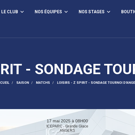
LE CLUB
NOS ÉQUIPES
NOS STAGES
BOUT
PIRIT - SONDAGE TO
CUEIL
SAISON
MATCHS
LOISIRS - Z SPIRIT - SONDAGE TOURNOI D'ANG
17 mai 2025 à 08H00
ICEPARC - Grande Glace
ANGERS